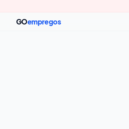
GO
empregos