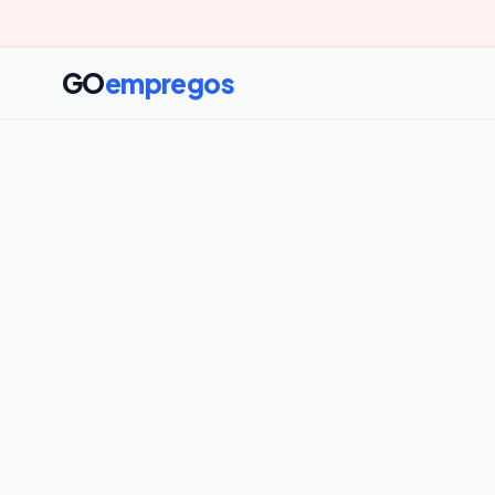
GO
empregos