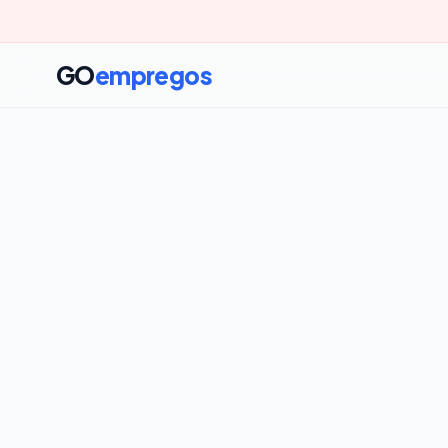
GO
empregos