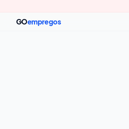
GO
empregos