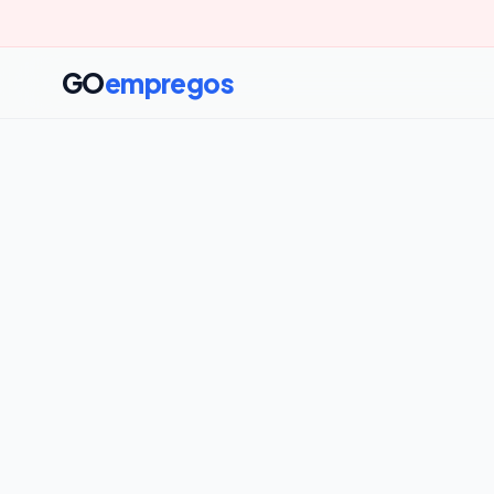
GO
empregos